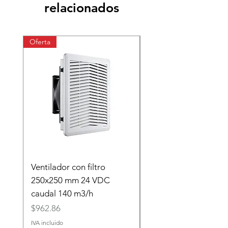
relacionados
Oferta
Oferta
Ventilador con filtro
40.31.7.024.0000 Re
250x250 mm 24 VDC
(24VDC) 10 A
caudal 140 m3/h
Precio
$45.45
Precio
$962.86
IVA incluido
IVA incluido