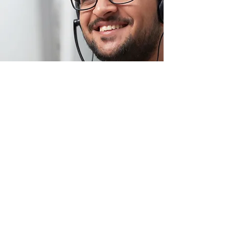
Ubicación de tienda
Carretera Puebla-Atlixco km 16.5, Chipilo de
Francisco Javier Mina, San Gregorio
Atzompa, Puebla CP 74325
info@store-km.com
+52 221 349 6777