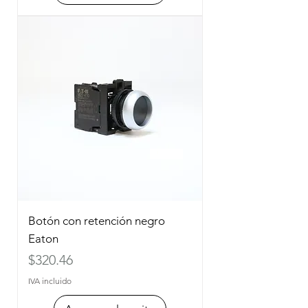
Botón con retención negro
Eaton
Precio
$320.46
IVA incluido