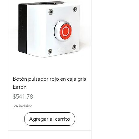
Botón pulsador rojo en caja gris
Eaton
Precio
$541.78
IVA incluido
Agregar al carrito