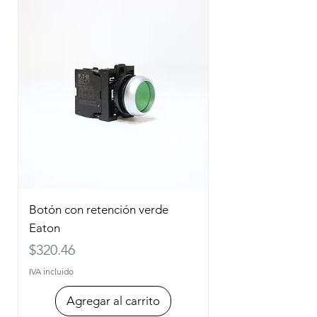
Botón con retención verde
Eaton
Precio
$320.46
IVA incluido
Agregar al carrito