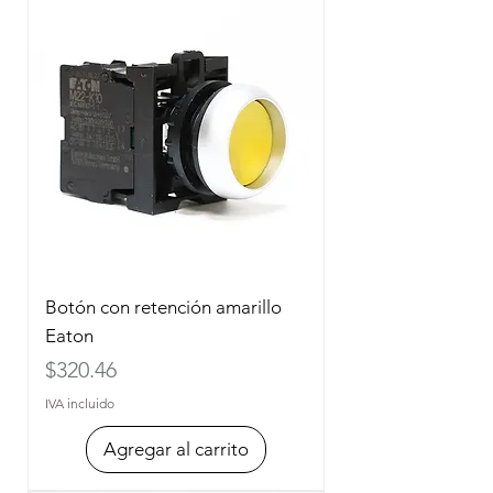
Botón con retención amarillo
Eaton
Precio
$320.46
IVA incluido
Agregar al carrito