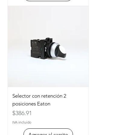
Selector con retención 2
posiciones Eaton
Precio
$386.91
IVA incluido
Agregar al carrito