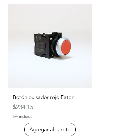
Botón pulsador rojo Eaton
Precio
$234.15
IVA incluido
Agregar al carrito