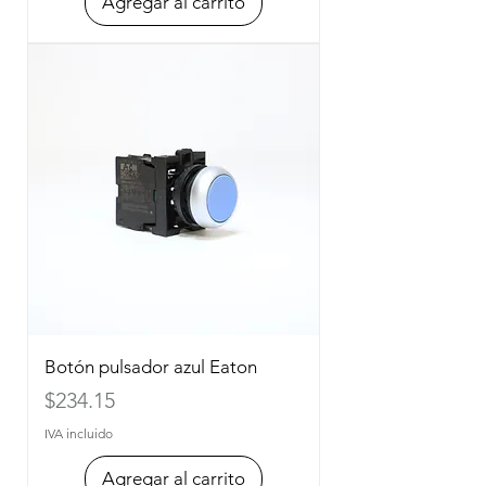
Agregar al carrito
Botón pulsador azul Eaton
Precio
$234.15
IVA incluido
Agregar al carrito