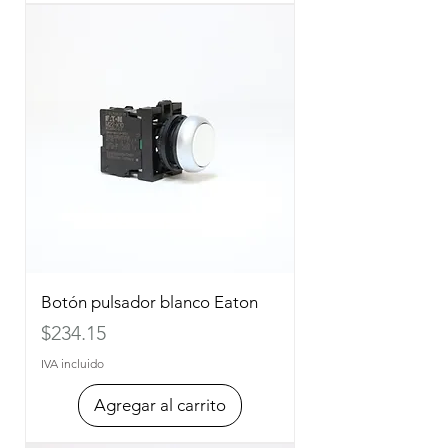
Botón pulsador blanco Eaton
Precio
$234.15
IVA incluido
Agregar al carrito