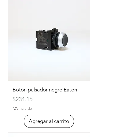
Botón pulsador negro Eaton
Precio
$234.15
IVA incluido
Agregar al carrito