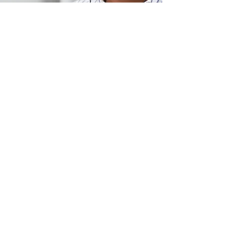
Ubicación de tienda
Carretera Puebla-Atlixco km 16.5, Chipilo de
Francisco Javier Mina, San Gregorio
Atzompa, Puebla CP 74325
info@store-km.com
+52 221 349 6777
Atención al cliente