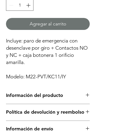
Agregar al carrito
Incluye: paro de emergencia con
desenclave por giro + Contactos NO
y NC + caja botonera 1 orificio
amarilla.
Modelo: M22-PVT/KC11/IY
Información del producto
Este producto incluye todo los artículos
Política de devolución y reembolso
mencionados. Si requere, asistencia
personalizada, contáctanos.
Tienes 2 días a partir de la entrega de
Información de envío
producto para realizar la devolución, el
El precio está establecido en pesos