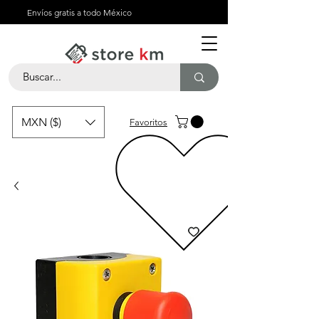
Envíos gratis a todo México
MXN ($)
Favoritos