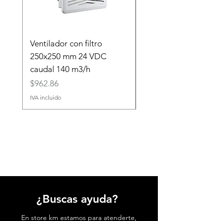
Ventilador con filtro
40.31.7.024.0000 Re
250x250 mm 24 VDC
(24VDC) 10 A
caudal 140 m3/h
Precio
$45.45
Precio
$962.86
IVA incluido
IVA incluido
¿Buscas ayuda?
En store km estamos para atenderte,