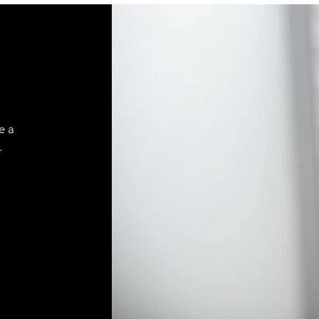
e a
.