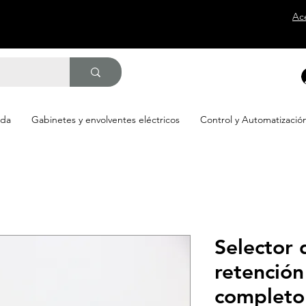
Ac
ada
Gabinetes y envolventes eléctricos
Control y Automatizació
Selector 
retención
completo