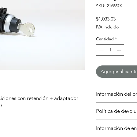
SKU: 216887K
Precio
$1,033.03
IVA incluido
Cantidad
*
Agregar al carrit
Información del p
osiciones con retención + adaptador
O.
Este producto incluye
Política de devol
requere, asistencia p
Tienes 2 días a parti
El precio está estab
Información de en
realizar la devolució
mercancía.