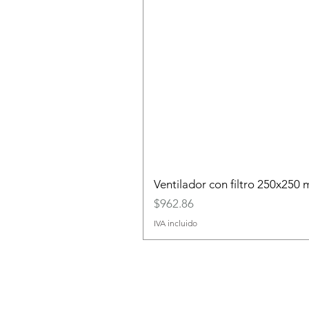
Ventilador con filtro 250x25
Precio
$962.86
IVA incluido