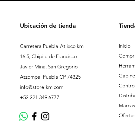
Ubicación de tienda
Tiend
Inicio
Carretera Puebla-Atlixco km
Compra
16.5, Chipilo de Francisco
Herram
Javier Mina, San Gregorio
Gabinet
Atzompa, Puebla CP 74325
Contro
info@store-km.com
Distrib
+52 221 349 6777
Marcas
Oferta