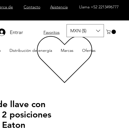
erca de
Contacto
Asistencia
Llama +52 2213496777
MXN ($)
Entrar
Favoritos
n
Distribución de energía
Marcas
Ofertas
de llave con
 2 posiciones
 Eaton