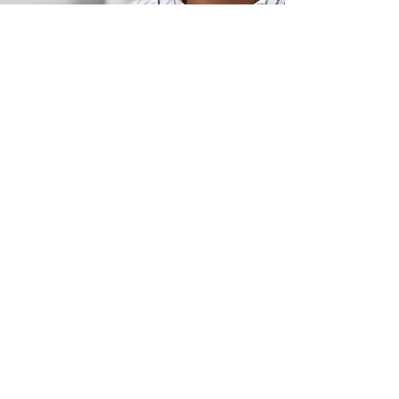
Ubicación de tienda
Carretera Puebla-Atlixco km 16.5, Chipilo de
Francisco Javier Mina, San Gregorio
Atzompa, Puebla CP 74325
info@store-km.com
+52 221 349 6777
Atención al cliente