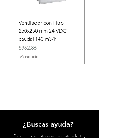
Ventilador con filtro
40.31.7.024.0000 Re
250x250 mm 24 VDC
(24VDC) 10 A
caudal 140 m3/h
Precio
$45.45
Precio
$962.86
IVA incluido
IVA incluido
¿Buscas ayuda?
En store km estamos para atenderte,