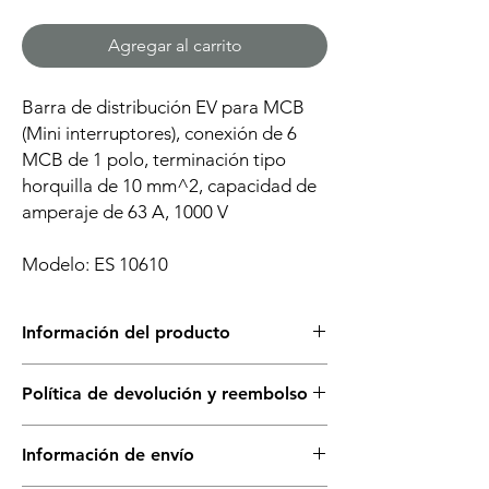
Agregar al carrito
Barra de distribución EV para MCB
(Mini interruptores), conexión de 6
MCB de 1 polo, terminación tipo
horquilla de 10 mm^2, capacidad de
amperaje de 63 A, 1000 V
Modelo: ES 10610
Información del producto
Este producto incluye todo los artículos
Política de devolución y reembolso
mencionados. Si requere, asistencia
personalizada, contáctanos.
Tienes 2 días a partir de la entrega de
El precio está establecido en pesos
Información de envío
producto para realizar la devolución, el
mexicanos.
reembolso o cambio de tu mercancía.