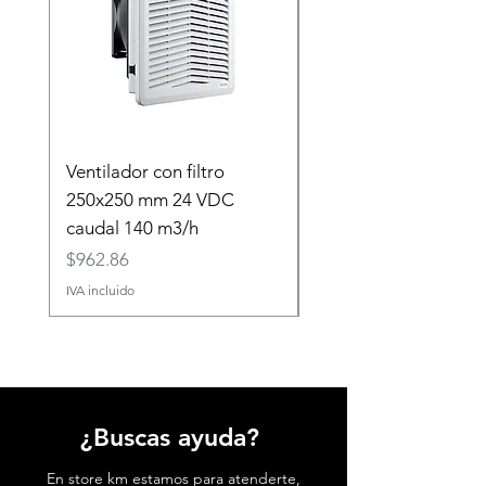
Ventilador con filtro
40.31.7.024.0000 Re
250x250 mm 24 VDC
(24VDC) 10 A
caudal 140 m3/h
Precio
$45.45
Precio
$962.86
IVA incluido
IVA incluido
¿Buscas ayuda?
En store km estamos para atenderte,