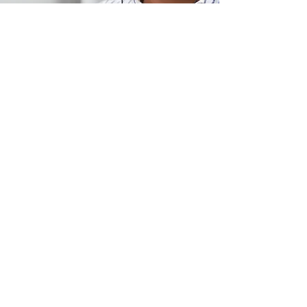
Ubicación de tienda
Carretera Puebla-Atlixco km 16.5, Chipilo de
Francisco Javier Mina, San Gregorio
Atzompa, Puebla CP 74325
info@store-km.com
+52 221 349 6777
Atención al cliente